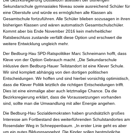
Die Bezirksregierung Düsseldorf attestiert der bisherigen
Sekundarschule gymnasiales Niveau sowie ausreichend Schüler für
eine Oberstufe und würde es ermöglichen alle Klassen als
Gesamtschule fortzuführen. Alle Schüler blieben sozusagen in ihren
bisherigen Klassen und wären automatisch Gesamtschulschüler.
Kommt aber bis Ende November 2016 kein mehrheitlicher
Ratsbeschluss zustande verfällt diese Option und erschwert die
weitere Entwicklung ungleich mehr.
Der Bedburg-Hau SPD-Ratspolitiker Marc Schneimann hofft, dass
Kleve von der Option Gebrauch macht. „Die Sekundarschule
inklusive dem Bedburg-Hauer Teilstandort ist eine Klever Schule.
Wir sind komplett abhängig von den dortigen politischen
Entscheidungen. Wir hoffen und sind hierbei vorsichtig optimistisch,
dass die Klever Politik letztlich die richtigen Entscheidungen trifft.
Dies ist eine einmalige aber auch letztmalige Chance. Da die
Bezirksregierung erklärt, dass die Voraussetzungen vorhanden
sind, sollte man die Umwandlung mit aller Energie angehen.
Die Bedburg-Hau Sozialdemokraten haben grundsätzlich großes
Interesse am Fortbestand des weiterführenden Schulstandortes am
Rosendaler Weg in Schneppenbaum. „In erster Linie geht es aber
um ein gutes Bildungsangebot. Die Kinder sollen bestmögliche