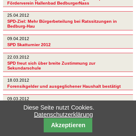
Förderverein Hallenbad BedburgerNass
25.04.2012
SPD-Ziel: Mehr Bürgerbeteilung bei Ratssitzungen in
Bedburg-Hau
09.04.2012
SPD Skatturnier 2012
22.03.2012
SPD freut sich über breite Zustimmung zur
Sekundarschule
18.03.2012
Forensikgelder und ausgeglichener Haushalt bestätigt
09.03.2012
Karin Wilhelm führt jetzt die SPD Bedburg-Hau
Diese Seite nutzt Cookies.
Datenschutzerklärung
17.02.2012
Jahreshauptversammlung der SPD Bedburg-Hau
Akzeptieren
09.02.2012