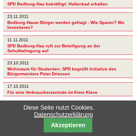
SPD Bedburg-Hau bekräftigt: Hallenbad erhalten
23.11.2011
Bedburg-Hauer Bürger werden gefragt - Wie Sparen? Wo
Investieren?
11.11.2011
SPD Bedburg-Hau ruft zur Beteiligung an der
Schulbefragung auf
23.10.2011
Wohnraum für Studenten: SPD begrüßt Initiative des
Bürgermeisters Peter Driessen
17.10.2011
Für eine Verbraucherzentrale im Kreis Kleve
16.09.2011
Diese Seite nutzt Cookies.
Symbiose aus Gesamtschule plus Sekundarschule(n)
Datenschutzerklärung
vorstellbar
Akzeptieren
13.09.2011
SPD Bedburg-Hau fordert mehr Bürgerbeteiligung in