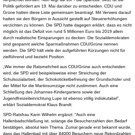
Politik gefordert am 19. Mai darüber zu entscheiden. CDU und
Grüne hatten diese Liste gemeinsam beantragt. Mit Verweis darauf
hatten sie den Bürgern in Aussicht gestellt auf Steuererhöhungen
verzichten zu können. Die SPD hatte dagegen erklärt, dass es nicht
möglich ist das Defizit von rund 5 Millionen Euro bis 2019 allein
durch realistische Einsparungen zu decken. Die Sozialdemokraten
sind gespannt welche Sparmaßnahmen CDU/Grüne nennen
werden. Die SPD hält viele der aufgeführten Kürzungen nicht für
zielführend und bezieht Position.
„Wie immer die Ratsmehrheit aus CDU/Grüne auch entscheiden
wird, die SPD wird beispielsweise einer Streichung der
Schulsozialarbeit, der Schokoticketbefreiung der Grundschüler und
der Mittel für die Martinsumzüge nicht zustimmen. Auch eine
Schließung des Johannes-Kindergartens sowie der
Jugendfreizeiteinrichtung Lupe ist ebenso völlig indiskutabel",
erklärt Sozialdemokrat Klaus Brandt.
SPD-Ratsfrau Karin Wilhelm ergänzt: "Auch eine
Hallenbadschließung ist, solange die Besucherzahlen den Bedarf
bestätigen, absolut kein Thema. Zumal gerade erst bekannt wurde,
dass das Hallenbad mit über 84000 Besuchern neue Rekordzahlen