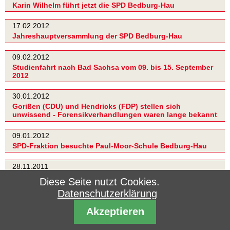
Karin Wilhelm führt jetzt die SPD Bedburg-Hau
17.02.2012
Jahreshauptversammlung der SPD Bedburg-Hau
09.02.2012
Studienfahrt nach Bad Sachsa vom 09. bis 15. September
2012
30.01.2012
Gorißen (CDU) und Hendricks (FDP) stellen sich
unwissend - Forensikverhandlungen waren lange bekannt
09.01.2012
SPD-Fraktion besuchte Paul-Moor-Schule Bedburg-Hau
28.11.2011
SPD Bedburg-Hau bekräftigt: Hallenbad erhalten
Diese Seite nutzt Cookies.
Datenschutzerklärung
23.11.2011
Bedburg-Hauer Bürger werden gefragt - Wie Sparen? Wo
Akzeptieren
Investieren?