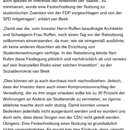
auch speziell im Interesse der Anwohner der Saalstr., zu
minimieren, wurde eine Festschreibung der Nutzung zu
studentischen Zwecken von der FDP vorgeschlagen und von der
SPD mitgetragen“, erklärt van Beek.
„Damit war die, vom Investor Herrn Ruffen beauftragte Architektin
und Schwägerin Frau Ruffen, noch einen Tag vor der Ratssitzung
vollkommen einverstanden, da man, wie sie sinngemäß ausführte,
eh keine anderen Absichten als die Errichtung von
Studentenwohnungen verfolge. In der Ratssitzung lehnte Herr
Rufen diese Festlegung plötzlich und nachdrücklich ab und verwies
auf sein finanzielles Risiko einer solchen Investition“, so der
Sozialdemokrat van Beek
„Dies können wir ja auch durchaus noch nachvollziehen. Jedoch,
dass der Investor dann auch einen Kompromissvorschlag der
Verwaltung, der es ihm sogar erlauben sollte bis zu 30 Prozent der
Wohnungen an Andere als Studierende zu vermieten, so rigoros
ablehnte machte doch sehr stutzig. Damit konnten unsere
Bedenken jedenfalls nicht ausgeräumt werden und es wundert uns
doch sehr, dass diese Sorgen von der CDU nicht geteilt werden.
Übrigens: Eine Festschreibung einer Nutzung ist grundsätzlich
nichts ungewöhnliches. Es macht hier den Eindruck, dass, obwohl