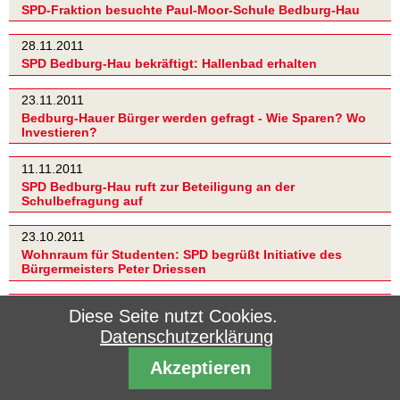
SPD-Fraktion besuchte Paul-Moor-Schule Bedburg-Hau
28.11.2011
SPD Bedburg-Hau bekräftigt: Hallenbad erhalten
23.11.2011
Bedburg-Hauer Bürger werden gefragt - Wie Sparen? Wo
Investieren?
11.11.2011
SPD Bedburg-Hau ruft zur Beteiligung an der
Schulbefragung auf
23.10.2011
Wohnraum für Studenten: SPD begrüßt Initiative des
Bürgermeisters Peter Driessen
17.10.2011
Diese Seite nutzt Cookies.
Für eine Verbraucherzentrale im Kreis Kleve
Datenschutzerklärung
16.09.2011
Akzeptieren
Symbiose aus Gesamtschule plus Sekundarschule(n)
vorstellbar