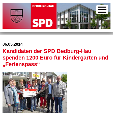
06.05.2014
Kandidaten der SPD Bedburg-Hau
spenden 1200 Euro für Kindergärten und
„Ferienspass“