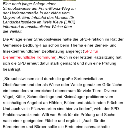
Eine noch junge Anlage einer
Streuobstwiese am Prinz-Moritz-Weg an
der Uedemerstraße in der Nähe vom
Meyerhof. Eine Infotafel des Vereins für
Landschaftspflege im Kreis Kleve (LIKK)
informiert in anschaulicher Weise über
die Vielfalt.
Die Anlage einer Streuobstwiese hatte die SPD-Fraktion im Rat der
Gemeinde Bedburg-Hau schon beim Thema einer Bienen- und
Insektenfreundlichen Bepflanzung angeregt (
SPD für
Bienenfreundliche Kommune
). Auch in der letzten Ratssitzung hat
sich die SPD erneut dafür stark gemacht und nun eine Prüfung
beantragt.
„Streuobstwiesen sind durch die große Sortenvielfalt an
Obstbäumen und der als Wiese oder Weide genutzten Grünfläche
ein besonders artenreicher Lebensraum für viele Tiere. Diverse
Vögel, Käfer, Schmetterlinge und Kleinsäuger profitieren vom
reichhaltigen Angebot an Höhlen, Blüten und abfallenden Früchten.
Und auch viele Pflanzenarten sind hier zu finden“, wirbt der SPD-
Fraktionsvorsitzende Willi van Beek für die Prüfung und Suche
nach einer geeigneten Fläche und ergänzt: „Auch für die
Bürgerinnen und Bürger sollte die Ernte eine schmackhafte