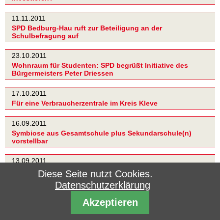
11.11.2011
SPD Bedburg-Hau ruft zur Beteiligung an der
Schulbefragung auf
23.10.2011
Wohnraum für Studenten: SPD begrüßt Initiative des
Bürgermeisters Peter Driessen
17.10.2011
Für eine Verbraucherzentrale im Kreis Kleve
16.09.2011
Symbiose aus Gesamtschule plus Sekundarschule(n)
vorstellbar
13.09.2011
SPD Bedburg-Hau fordert mehr Bürgerbeteiligung in
Diese Seite nutzt Cookies.
Fragen kommunaler Haushaltspolitik
Datenschutzerklärung
05.07.2011
Akzeptieren
Wilhelm van Beek und Karl-Heinz Gebauer bilden neue
Fraktionsspitze