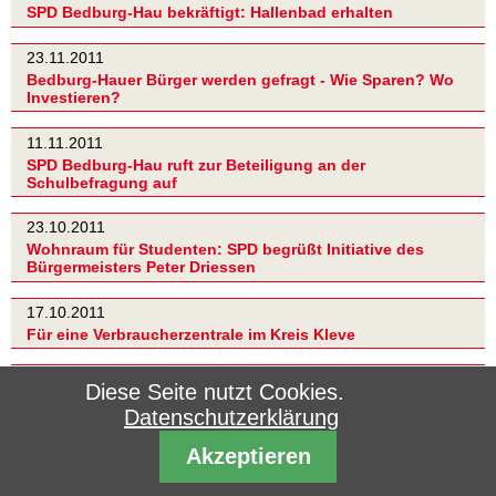
SPD Bedburg-Hau bekräftigt: Hallenbad erhalten
23.11.2011
Bedburg-Hauer Bürger werden gefragt - Wie Sparen? Wo
Investieren?
11.11.2011
SPD Bedburg-Hau ruft zur Beteiligung an der
Schulbefragung auf
23.10.2011
Wohnraum für Studenten: SPD begrüßt Initiative des
Bürgermeisters Peter Driessen
17.10.2011
Für eine Verbraucherzentrale im Kreis Kleve
16.09.2011
Diese Seite nutzt Cookies.
Symbiose aus Gesamtschule plus Sekundarschule(n)
Datenschutzerklärung
vorstellbar
Akzeptieren
13.09.2011
SPD Bedburg-Hau fordert mehr Bürgerbeteiligung in