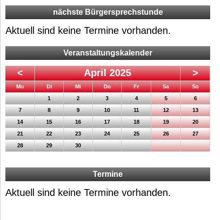
nächste Bürgersprechstunde
Aktuell sind keine Termine vorhanden.
Veranstaltungskalender
<
April 2025
>
ntag
enstag
ttwoch
nnerstag
eitag
mstag
nntag
Mo
Di
Mi
Do
Fr
Sa
So
1
2
3
4
5
6
7
8
9
10
11
12
13
14
15
16
17
18
19
20
21
22
23
24
25
26
27
28
29
30
Termine
Aktuell sind keine Termine vorhanden.