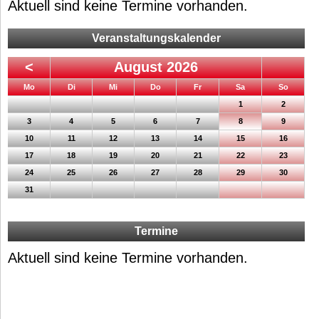
Aktuell sind keine Termine vorhanden.
Veranstaltungskalender
<
August 2026
ntag
enstag
ttwoch
nnerstag
eitag
mstag
nntag
Mo
Di
Mi
Do
Fr
Sa
So
1
2
3
4
5
6
7
8
9
10
11
12
13
14
15
16
17
18
19
20
21
22
23
24
25
26
27
28
29
30
31
Termine
Aktuell sind keine Termine vorhanden.