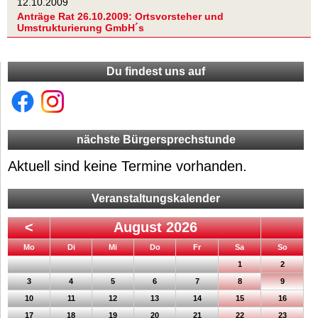
12.10.2009
Anträge Rat 26.10.2009: Ortsvorsteher und
Umstrukturierung GmbH´s
Du findest uns auf
nächste Bürgersprechstunde
Aktuell sind keine Termine vorhanden.
Veranstaltungskalender
<
August 2026
ntag
enstag
ttwoch
nnerstag
eitag
mstag
nntag
Mo
Di
Mi
Do
Fr
Sa
So
1
2
3
4
5
6
7
8
9
10
11
12
13
14
15
16
17
18
19
20
21
22
23