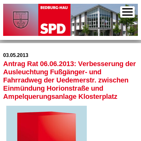
03.05.2013
Antrag Rat 06.06.2013: Verbesserung der
Ausleuchtung Fußgänger- und
Fahrradweg der Uedemerstr. zwischen
Einmündung Horionstraße und
Ampelquerungsanlage Klosterplatz