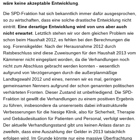
wäre keine akzeptable Entwicklung
.
Die SPD-Fraktion hat sich bekanntlich immer dafür ausgesprochen,
so zu wirtschaften, dass eine solche drastische Entwicklung nicht
eintritt.
Eine derartige Entwicklung wird von uns aber auch
nicht erwartet
. Letztlich stehen wir vor dem gleichen Problem wie
schon beim Haushalt 2012, es fehlen bei den Berechnungen die
sog. Forensikgelder. Nach der Herausnahme 2012 durch
Ratsbeschluss sind diese Zuweisungen für den Haushalt 2013 vom
Kämmerer nicht eingeplant worden, da die Verhandlungen noch
nicht zum Abschluss gebracht werden konnten - wesentlich
aufgrund von Verzögerungen durch die außerplanmäßige
Landtagswahl 2012 und eines, nennen wir es mal, geringen
gemeinsamen Nenners aufgrund der schon genannten politischen
verhärteten Fronten. Dieser Zustand ist unbefriedigend. Die SPD-
Fraktion ist gewillt die Verhandlungen zu einem positiven Ergebnis
zu führen, insbesondere da unsererseits dabei infrastrukturelle
Verbesserungen für die hiesige Klinik, also für Sicherheit, Therapie
und Gebäudesituation für Patienten und Personal, verfolgt werden.
Der aktuelle Verhandlungsstand gibt uns keinen Anlass daran zu
zweifeln, dass eine Auszahlung der Gelder in 2013 tatsächlich
erfolgen wird. Im Grunde könnte nur eine massive Überfrachtung