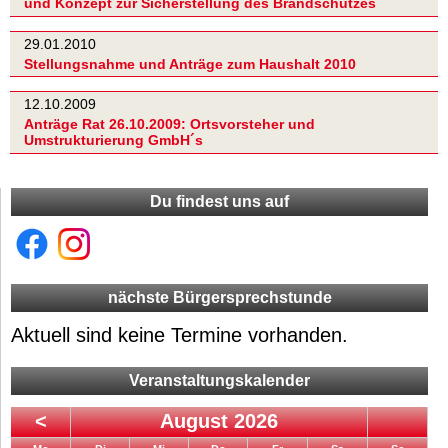
und Konzept zur Sicherstellung des Brandschutzes
29.01.2010
Stellungsnahme und Anträge zum Haushalt 2010
12.10.2009
Anträge Rat 26.10.2009: Ortsvorsteher und
Umstrukturierung GmbH´s
Du findest uns auf
nächste Bürgersprechstunde
Aktuell sind keine Termine vorhanden.
Veranstaltungskalender
<
August 2026
ntag
enstag
ttwoch
nnerstag
eitag
mstag
nntag