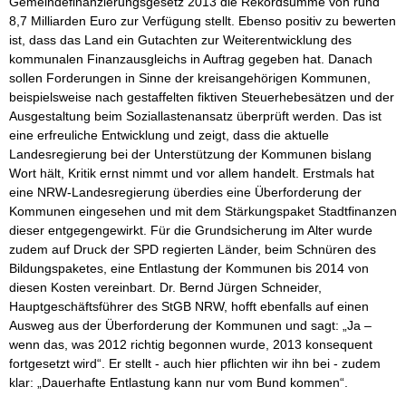
Gemeindefinanzierungsgesetz 2013 die Rekordsumme von rund
8,7 Milliarden Euro zur Verfügung stellt. Ebenso positiv zu bewerten
ist, dass das Land ein Gutachten zur Weiterentwicklung des
kommunalen Finanzausgleichs in Auftrag gegeben hat. Danach
sollen Forderungen in Sinne der kreisangehörigen Kommunen,
beispielsweise nach gestaffelten fiktiven Steuerhebesätzen und der
Ausgestaltung beim Soziallastenansatz überprüft werden. Das ist
eine erfreuliche Entwicklung und zeigt, dass die aktuelle
Landesregierung bei der Unterstützung der Kommunen bislang
Wort hält, Kritik ernst nimmt und vor allem handelt. Erstmals hat
eine NRW-Landesregierung überdies eine Überforderung der
Kommunen eingesehen und mit dem Stärkungspaket Stadtfinanzen
dieser entgegengewirkt. Für die Grundsicherung im Alter wurde
zudem auf Druck der SPD regierten Länder, beim Schnüren des
Bildungspaketes, eine Entlastung der Kommunen bis 2014 von
diesen Kosten vereinbart. Dr. Bernd Jürgen Schneider,
Hauptgeschäftsführer des StGB NRW, hofft ebenfalls auf einen
Ausweg aus der Überforderung der Kommunen und sagt: „Ja –
wenn das, was 2012 richtig begonnen wurde, 2013 konsequent
fortgesetzt wird“. Er stellt - auch hier pflichten wir ihn bei - zudem
klar: „Dauerhafte Entlastung kann nur vom Bund kommen“.