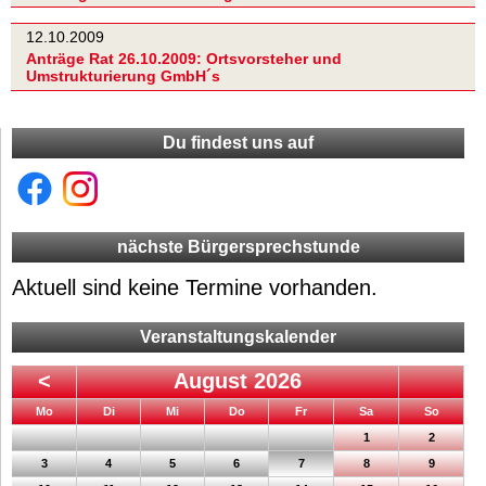
12.10.2009
Anträge Rat 26.10.2009: Ortsvorsteher und
Umstrukturierung GmbH´s
Du findest uns auf
nächste Bürgersprechstunde
Aktuell sind keine Termine vorhanden.
Veranstaltungskalender
<
August 2026
ntag
enstag
ttwoch
nnerstag
eitag
mstag
nntag
Mo
Di
Mi
Do
Fr
Sa
So
1
2
3
4
5
6
7
8
9