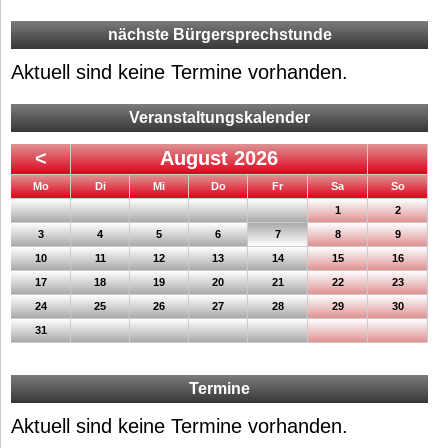
nächste Bürgersprechstunde
Aktuell sind keine Termine vorhanden.
Veranstaltungskalender
<
August 2026
ntag
enstag
ttwoch
nnerstag
eitag
mstag
nntag
Mo
Di
Mi
Do
Fr
Sa
So
1
2
3
4
5
6
7
8
9
10
11
12
13
14
15
16
17
18
19
20
21
22
23
24
25
26
27
28
29
30
31
Termine
Aktuell sind keine Termine vorhanden.