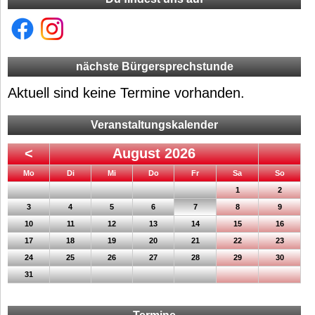
nächste Bürgersprechstunde
Aktuell sind keine Termine vorhanden.
Veranstaltungskalender
<
August 2026
ntag
enstag
ttwoch
nnerstag
eitag
mstag
nntag
Mo
Di
Mi
Do
Fr
Sa
So
1
2
3
4
5
6
7
8
9
10
11
12
13
14
15
16
17
18
19
20
21
22
23
24
25
26
27
28
29
30
31