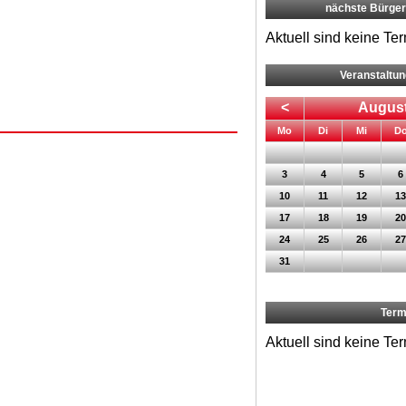
nächste Bürge
Aktuell sind keine Te
Veranstaltu
<
August
ntag
enstag
ttwoch
Mo
Di
Mi
D
3
4
5
6
10
11
12
13
17
18
19
20
24
25
26
27
31
Term
Aktuell sind keine Te