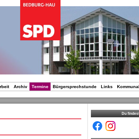
igation
rspringen
rbeit
Archiv
Termine
Bürgersprechstunde
Links
Kommunal
Du findes