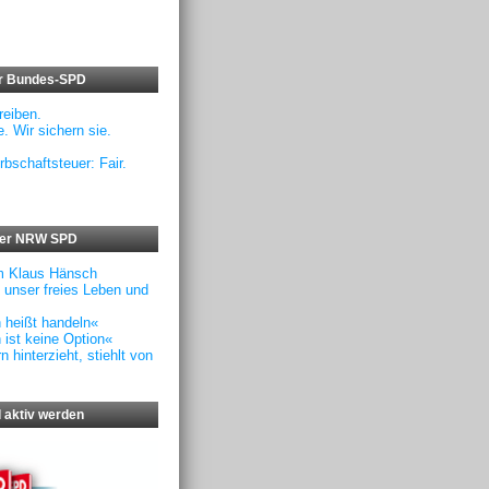
er Bundes-SPD
eiben.
. Wir sichern sie.
rbschaftsteuer: Fair.
der NRW SPD
m Klaus Hänsch
f unser freies Leben und
n heißt handeln«
 ist keine Option«
 hinterzieht, stiehlt von
 aktiv werden