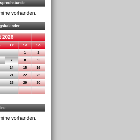
rsprechstunde
rmine vorhanden.
ngskalender
 2026
nnerstag
eitag
mstag
nntag
o
Fr
Sa
So
1
2
7
8
9
14
15
16
21
22
23
28
29
30
ine
rmine vorhanden.