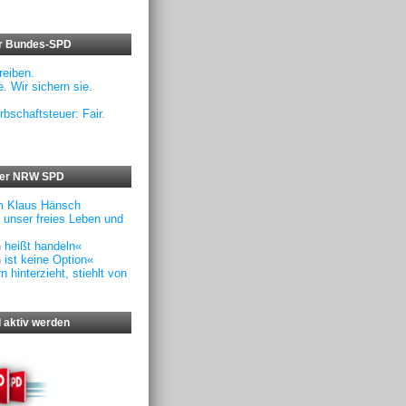
er Bundes-SPD
eiben.
. Wir sichern sie.
rbschaftsteuer: Fair.
der NRW SPD
m Klaus Hänsch
f unser freies Leben und
n heißt handeln«
 ist keine Option«
 hinterzieht, stiehlt von
 aktiv werden