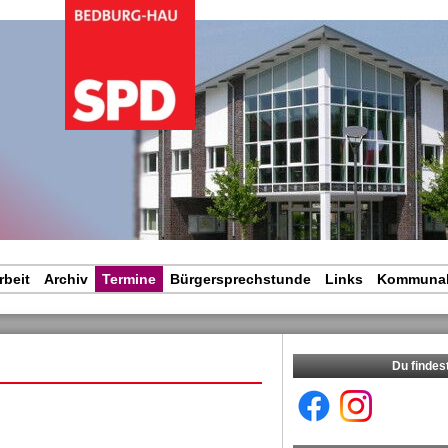
igation
rspringen
rbeit
Archiv
Termine
Bürgersprechstunde
Links
Kommunal
Du findes