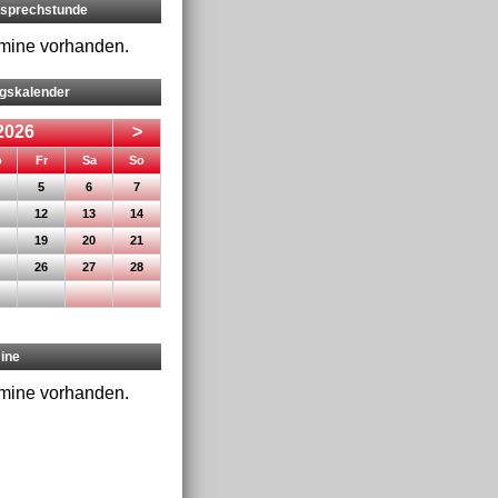
rsprechstunde
rmine vorhanden.
ngskalender
2026
>
nnerstag
eitag
mstag
nntag
o
Fr
Sa
So
5
6
7
12
13
14
19
20
21
26
27
28
ine
rmine vorhanden.