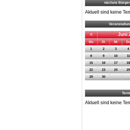
nächste Bürge
Aktuell sind keine Te
Veranstaltu
<
Juni 
ntag
enstag
ttwoch
Mo
Di
Mi
D
1
2
3
4
8
9
10
11
15
16
17
18
22
23
24
25
29
30
Term
Aktuell sind keine Te