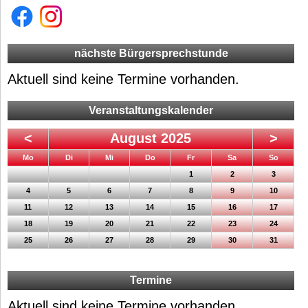
nächste Bürgersprechstunde
Aktuell sind keine Termine vorhanden.
Veranstaltungskalender
<
August 2025
>
ntag
enstag
ttwoch
nnerstag
eitag
mstag
nntag
Mo
Di
Mi
Do
Fr
Sa
So
1
2
3
4
5
6
7
8
9
10
11
12
13
14
15
16
17
18
19
20
21
22
23
24
25
26
27
28
29
30
31
Termine
Aktuell sind keine Termine vorhanden.