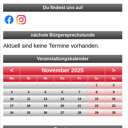
Du findest uns auf
nächste Bürgersprechstunde
Aktuell sind keine Termine vorhanden.
Veranstaltungskalender
<
November 2025
>
ntag
enstag
ttwoch
nnerstag
eitag
mstag
nntag
Mo
Di
Mi
Do
Fr
Sa
So
1
2
3
4
5
6
7
8
9
10
11
12
13
14
15
16
17
18
19
20
21
22
23
24
25
26
27
28
29
30